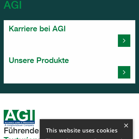
AGI
Karriere bei AGI
Karrier
Unsere Produkte
Unsere
×
This website uses cookies
Führende
pflanzliche