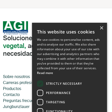
×
This website uses cookies
Soluciones líderes
en texturización
We use cookies to personalise content, ads
and to analyse our traffic. We also share
vegetal,
adaptadas a sus
information about your use of our site with
necesidades
our advertising and analytics partners who
may combine it with other information that
you’ve provided to them or that they’ve
collected from your use of their services.
Read more
Sobre nosotros
Aplicaciones
Carreras profesionales
Alimentos
STRICTLY NECESSARY
Productos
Alimentos para mascotas
PERFORMANCE
Contacto
Técnico
Preguntas frecuentes
TARGETING
Jungbunzlauer
FUNCTIONALITY