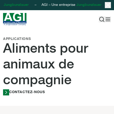
se
Jungbunzlauer
– AGI – Une entreprise
Jungbunzlauer
– AGI 
AGI - Alliance Gums & Industries
Passer au contenu
Aliments pour an
APPLICATIONS
Aliments pour
animaux de
compagnie
CONTACTEZ-NOUS