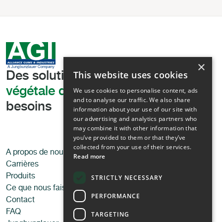
×
This website uses cookies
Des solutions
de texturation
végétale de pointe,
adaptées à vos
We use cookies to personalise content, ads
and to analyse our traffic. We also share
besoins
information about your use of our site with
our advertising and analytics partners who
may combine it with other information that
you’ve provided to them or that they’ve
collected from your use of their services.
A propos de nous
Applications
Read more
Carrières
Alimentation
Produits
Aliments pour animaux de
STRICTLY NECESSARY
Ce que nous faisons
compagnie
PERFORMANCE
Contact
Produits d’hygiène et
FAQ
cosmétique
TARGETING