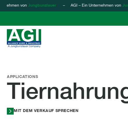
ternehmen von
Jungbunzlauer
– AGI – Ein Unternehmen von
Jun
AGI - Alliance Gums & Industries
Zum Inhalt springen
Tiernahrung
APPLICATIONS
Tiernahrun
MIT DEM VERKAUF SPRECHEN