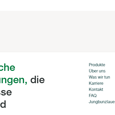
iche
Produkte
Über uns
ungen,
die
Was wir tun
Karriere
sse
Kontakt
FAQ
nd
Jungbunzlaue