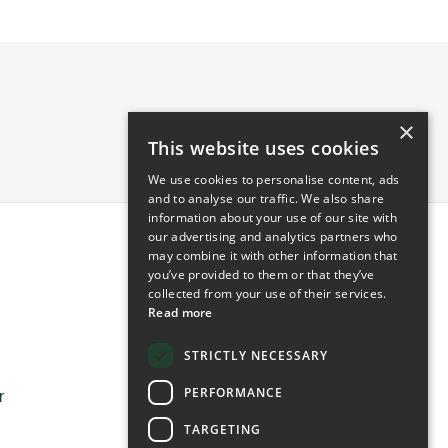
×
This website uses cookies
We use cookies to personalise content, ads
and to analyse our traffic. We also share
information about your use of our site with
our advertising and analytics partners who
may combine it with other information that
Anwendungen
you’ve provided to them or that they’ve
Lebensmittel
collected from your use of their services.
Tiernahrung
Read more
Körperpflege
Technische Anwendungen
STRICTLY NECESSARY
PERFORMANCE
r
TARGETING