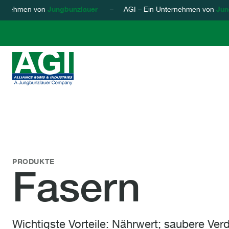
ernehmen von
Jungbunzlauer
– AGI – Ein Unternehmen von
Jungb
AGI - Alliance Gums & Industries
Zum Inhalt springen
Fasern
PRODUKTE
Fasern
Wichtigste Vorteile: Nährwert; saubere Ver