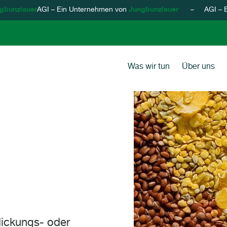
unzlauer
AGI – Ein Unternehmen von
Jungbunzlauer
– AGI – Ein 
Suchen nach
Primary 
Was wir tun
Über uns
Stabilis
Kernbest
dickungs- oder