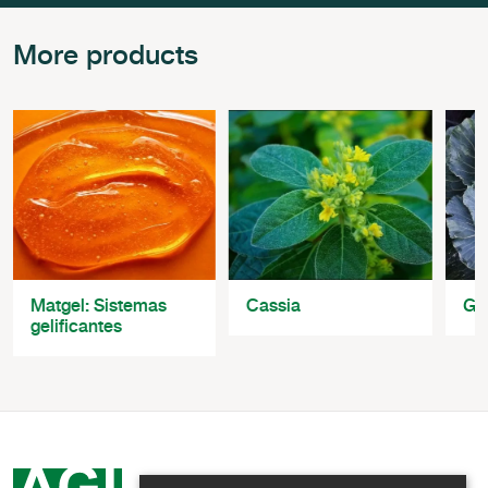
More products
Matgel: Sistemas
Cassia
Go
gelificantes