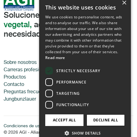
×
This website uses cookies
Soluciones líderes
en texturización
We use cookies to personalise content, ads
and to analyse our traffic. We also share
vegetal,
adaptadas a sus
information about your use of our site with
necesidades
our advertising and analytics partners who
may combine it with other information that
you’ve provided to them or that they’ve
collected from your use of their services.
Read more
Sobre nosotros
Aplicaciones
Carreras profesionales
Alimentos
STRICTLY NECESSARY
Productos
Alimentos para mascotas
PERFORMANCE
Contacto
Técnico
Preguntas frecuentes
TARGETING
Jungbunzlauer
FUNCTIONALITY
ACCEPT ALL
DECLINE ALL
Condiciones de uso
Política de privacidad
© 2026 AGI - Alliance Gums & Industries
SHOW DETAILS