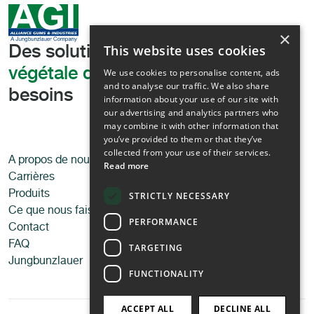
×
This website uses cookies
Des solutions
de texturation
végétale de pointe,
adaptées à vos
We use cookies to personalise content, ads
and to analyse our traffic. We also share
besoins
information about your use of our site with
our advertising and analytics partners who
may combine it with other information that
you’ve provided to them or that they’ve
collected from your use of their services.
A propos de nous
Applications
Read more
Carrières
Alimentation
Produits
Aliments pour animaux de
STRICTLY NECESSARY
Ce que nous faisons
compagnie
PERFORMANCE
Contact
Produits d’hygiène et
FAQ
cosmétique
TARGETING
Jungbunzlauer
Technique
FUNCTIONALITY
ACCEPT ALL
DECLINE ALL