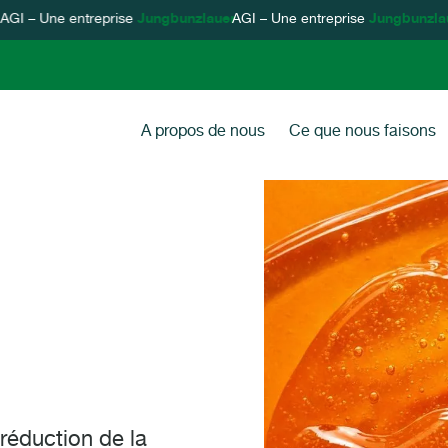
Une entreprise
Jungbunzlauer
AGI – Une entreprise
Jungbunzlauer
Rechercher
Primary Navig
A propos de nous
Ce que nous faisons
Système
et sur-
Portefeu
 réduction de la