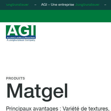
Jungbunzlauer
– AGI – Une entreprise
Jungbunzlauer
– AGI – 
AGI - Alliance Gums & Industries
Passer au contenu
Matgel
PRODUITS
Matgel
Principaux avantages : Variété de textures,